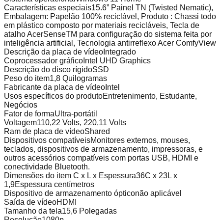
Características especiais
15.6” Painel TN (Twisted Nematic),
Embalagem: Papelão 100% reciclável, Produto : Chassi todo
em plástico composto por materiais recicláveis, Tecla de
atalho AcerSenseTM para configuração do sistema feita por
inteligência artificial, Tecnologia antirreflexo Acer ComfyView
Descrição da placa de vídeo
Integrado
Coprocessador gráfico
Intel UHD Graphics
Descrição do disco rígido
SSD
Peso do item
1,8 Quilogramas
Fabricante da placa de vídeo
Intel
Usos específicos do produto
Entretenimento, Estudante,
Negócios
Fator de forma
Ultra-portátil
Voltagem
110,22 Volts, 220,11 Volts
Ram de placa de vídeo
Shared
Dispositivos compatíveis
Monitores externos, mouses,
teclados, dispositivos de armazenamento, impressoras, e
outros acessórios compatíveis com portas USB, HDMI e
conectividade Bluetooth.
Dimensões do item C x L x Espessura
36C x 23L x
1,9Espessura centímetros
Dispositivo de armazenamento óptico
não aplicável
Saída de vídeo
HDMI
Tamanho da tela
15,6 Polegadas
Resolução
1080p