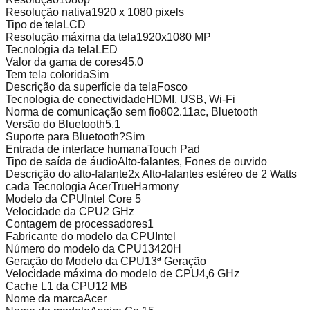
Resolução nativa
1920 x 1080 pixels
Tipo de tela
LCD
Resolução máxima da tela
1920x1080 MP
Tecnologia da tela
LED
Valor da gama de cores
45.0
Tem tela colorida
Sim
Descrição da superfície da tela
Fosco
Tecnologia de conectividade
HDMI, USB, Wi-Fi
Norma de comunicação sem fio
802.11ac, Bluetooth
Versão do Bluetooth
5.1
Suporte para Bluetooth?
Sim
Entrada de interface humana
Touch Pad
Tipo de saída de áudio
Alto-falantes, Fones de ouvido
Descrição do alto-falante
2x Alto-falantes estéreo de 2 Watts
cada Tecnologia AcerTrueHarmony
Modelo da CPU
Intel Core 5
Velocidade da CPU
2 GHz
Contagem de processadores
1
Fabricante do modelo da CPU
Intel
Número do modelo da CPU
13420H
Geração do Modelo da CPU
13ª Geração
Velocidade máxima do modelo de CPU
4,6 GHz
Cache L1 da CPU
12 MB
Nome da marca
Acer