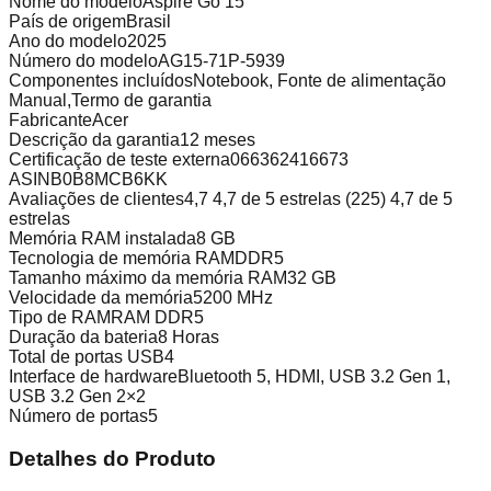
Nome do modelo
Aspire Go 15
País de origem
Brasil
Ano do modelo
2025
Número do modelo
AG15-71P-5939
Componentes incluídos
Notebook, Fonte de alimentação
Manual,Termo de garantia
Fabricante
Acer
Descrição da garantia
12 meses
Certificação de teste externa
066362416673
ASIN
B0B8MCB6KK
Avaliações de clientes
4,7 4,7 de 5 estrelas (225) 4,7 de 5
estrelas
Memória RAM instalada
8 GB
Tecnologia de memória RAM
DDR5
Tamanho máximo da memória RAM
32 GB
Velocidade da memória
5200 MHz
Tipo de RAM
RAM DDR5
Duração da bateria
8 Horas
Total de portas USB
4
Interface de hardware
Bluetooth 5, HDMI, USB 3.2 Gen 1,
USB 3.2 Gen 2×2
Número de portas
5
Detalhes do Produto