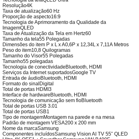
Resolução
4K
Taxa de atualização
60 Hz
Proporção de aspecto
16:9
Tecnologia de Aprimoramento da Qualidade da
Imagem
QLED
Taxa de Atualização da Tela em Hertz
60
Tamanho da tela
55 Polegadas
Dimensões do item P x L x A
0,6P x 12,34L x 7,11A Metros
Peso do item
10,8 Quilogramas
Tamanho do Visor
55 Polegadas
Tamanho
55 polegadas
Tecnologia de conectividade
Bluetooth, HDMI
Serviços da Internet suportados
Google TV
Entrada de áudio
Bluetooth, HDMI
Formato do sinal
Digital
Total de portas HDMI
3
Interface de hardware
Bluetooth, HDMI
Tecnologia de comunicação sem fio
Bluetooth
Total de portas USB 3.0
1
Total de portas USB
1
Tipo de montagem
Montagem na parede e na mesa
Padrão de montagem VESA
200 x 200 mm
Nome da marca
Samsung
Componentes incluídos
Samsung Vision AI TV 55" QLED