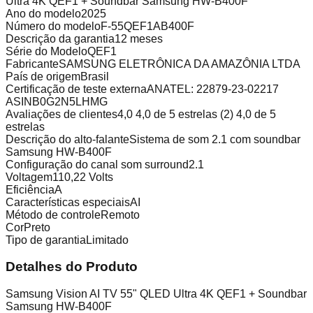
Ultra 4K QEF1 + Soundbar Samsung HW-B400F
Ano do modelo
2025
Número do modelo
F-55QEF1AB400F
Descrição da garantia
12 meses
Série do Modelo
QEF1
Fabricante
SAMSUNG ELETRÔNICA DA AMAZÔNIA LTDA
País de origem
Brasil
Certificação de teste externa
ANATEL: 22879-23-02217
ASIN
B0G2N5LHMG
Avaliações de clientes
4,0 4,0 de 5 estrelas (2) 4,0 de 5
estrelas
Descrição do alto-falante
Sistema de som 2.1 com soundbar
Samsung HW-B400F
Configuração do canal som surround
2.1
Voltagem
110,22 Volts
Eficiência
A
Características especiais
AI
Método de controle
Remoto
Cor
Preto
Tipo de garantia
Limitado
Detalhes do Produto
Samsung Vision AI TV 55" QLED Ultra 4K QEF1 + Soundbar
Samsung HW-B400F